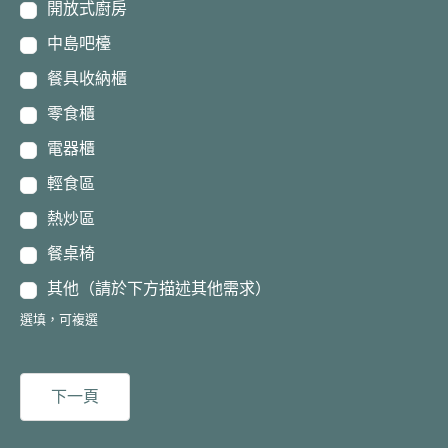
開放式廚房
中島吧檯
餐具收納櫃
零食櫃
電器櫃
輕食區
熱炒區
餐桌椅
其他（請於下方描述其他需求）
選填，可複選
下一頁