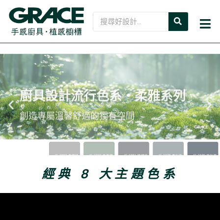
跳
SEARCH
Search
至
Mai
主
Me
要
內
容
廚具設計流行色系・柔雅系列
Previous
Ne
創造專屬溫馨舒適的獨有空間
slide
sli
經典 8 大主題色系