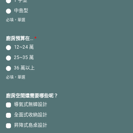
T 字型
中島型
必填，單選
廚房預算在...
*
12~24 萬
25~35 萬
36 萬以上
必填，單選
廚房空間還需要哪些呢？
導氣式無蟑設計
全面式收納設計
昇降式島桌設計