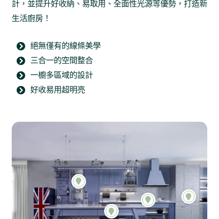
計，並提升好收納、易取用、全面性光源等優勢，打造新
生活廚房！
絕無僅有的線條美學
三合一的空間整合
一櫥多區域的設計
好收易用超明亮
米
米
米
米
拉
拉
拉
拉
中
咖
料
小
島
啡
理
家
桌
區
區
電
區