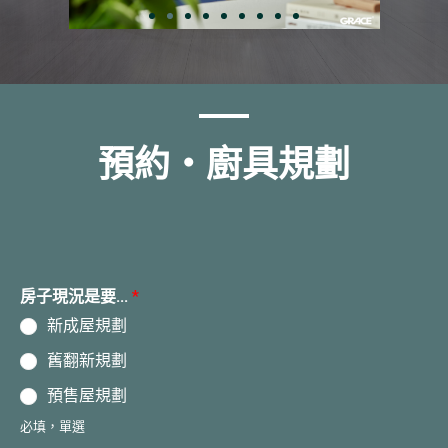
v
t
i
o
u
預約・廚具規劃
s
房子現況是要...
*
新成屋規劃
舊翻新規劃
預售屋規劃
必填，單選