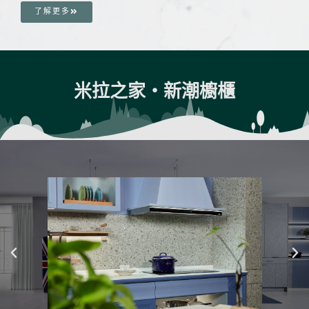
了解更多
米拉之家・新潮櫥櫃
P
N
r
e
e
x