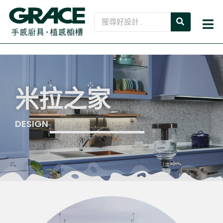
跳
SEARCH
Search
至
Mai
主
Me
要
內
容
米拉之家
DESIGN