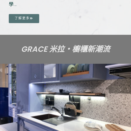
學…
了解更多
GRACE 米拉・櫥櫃新潮流